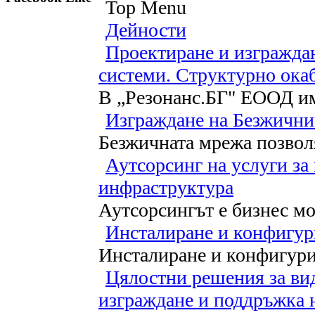
Top Menu
Дейности
Проектиране и изгражда
системи. Структурно ока
В „Резонанс.БГ" ЕООД и
Изграждане на Безжичн
Безжичната мрежа позволя
Аутсорсинг на услуги за
инфраструктура
Аутсорсингът е бизнес м
Инсталиране и конфигур
Инсталиране и конфигури
Цялостни решения за ви
изграждане и поддръжка 