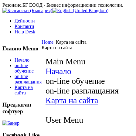
Резонанс.БГ ЕООД - Бизнес информационни технологии.
Дейности
Контакти
Help Desk
Home
Карта на сайта
Карта на сайта
Главно Меню
Main Menu
Начало
on-line
Начало
обучение
on-line
on-line обучение
разплащания
Карта на
on-line разплащания
сайта
Карта на сайта
Предлаган
софтуер
User Menu
Facebook Like